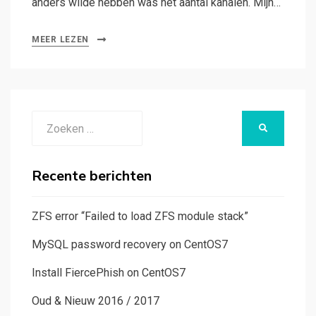
anders wilde hebben was het aantal kanalen. Mijn…
MEER LEZEN
Zoeken
ZOEKEN
naar:
Recente berichten
ZFS error “Failed to load ZFS module stack”
MySQL password recovery on CentOS7
Install FiercePhish on CentOS7
Oud & Nieuw 2016 / 2017