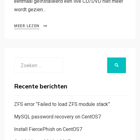
eenmaal geïnstalleerd een live CD/DVD niet meer
wordt gezien…
MEER LEZEN
Zoeken
ZOEKEN
naar:
Recente berichten
ZFS error “Failed to load ZFS module stack”
MySQL password recovery on CentOS7
Install FiercePhish on CentOS7