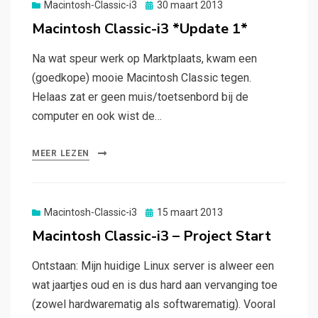
Gepubliceerd
Macintosh-Classic-i3
30 maart 2013
op
Macintosh Classic-i3 *Update 1*
Na wat speur werk op Marktplaats, kwam een
(goedkope) mooie Macintosh Classic tegen.
Helaas zat er geen muis/toetsenbord bij de
computer en ook wist de…
MEER LEZEN
Gepubliceerd
Macintosh-Classic-i3
15 maart 2013
op
Macintosh Classic-i3 – Project Start
Ontstaan: Mijn huidige Linux server is alweer een
wat jaartjes oud en is dus hard aan vervanging toe
(zowel hardwarematig als softwarematig). Vooral