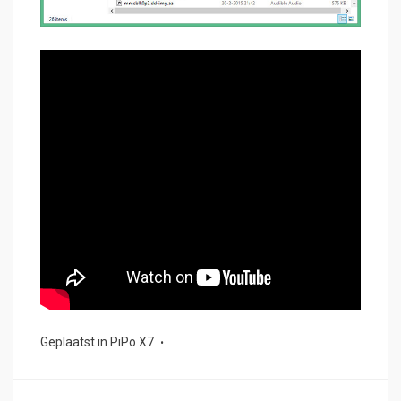
Geplaatst in
PiPo X7