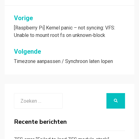
Bericht
Vorige
navigatie
[Raspberry Pi] Kernel panic – not syncing: VFS:
Unable to mount root fs on unknown-block
Volgende
Timezone aanpassen / Synchroon laten lopen
Zoeken
ZOEKEN
naar:
Recente berichten