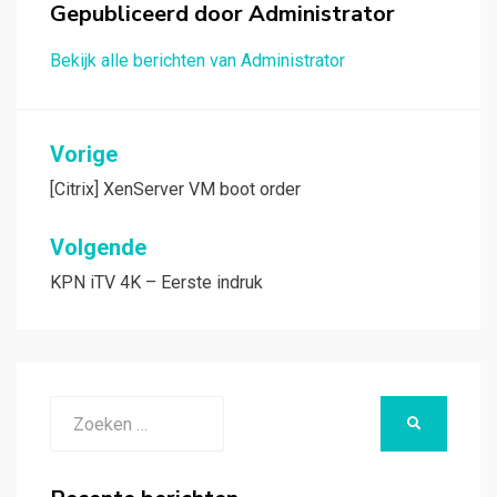
Gepubliceerd door
Administrator
Bekijk alle berichten van Administrator
Bericht
Vorige
navigatie
[Citrix] XenServer VM boot order
Volgende
KPN iTV 4K – Eerste indruk
Zoeken
ZOEKEN
naar: