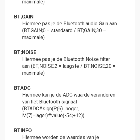
maximale)
BT;GAIN
Hiermee pas je de Bluetooth audio Gain aan
(BT;GAIN;0 = standaard / BT;GAIN;30 =
maximale)
BT;NOISE
Hiermee pas je de Bluetooth Noise filter
aan (BT;NOISE;2 = laagste / BT;NOISE;20 =
maximale)
BTADC
Hiermee kan je de ADC waarde veranderen
van het Bluetooth signaal
(BTADC#sign(P(6)=hoger,
M(7)=lager)#value(-54;+12))
BTINFO
Hiermee worden de waardes van je